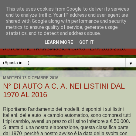
This site uses cookies from Google to deliver its services
CARMATIC-®-All about
and to analyze traffic. Your IP address and user-agent are
shared with Google along with performance and security
automatic cars.
metrics to ensure quality of service, generate usage
statistics, and to detect and address abuse.
Dal 2002- email.-marcvent@inwind.it.- NEW BOOK-
LEARN MORE
GOT IT
AUTOMATIC TRANSMISSION CARS YEAR 2019-2020.
▼
MARTEDÌ 13 DICEMBRE 2016
N° DI AUTO A C. A. NEI LISTINI DAL
1970 AL 2016
Riportiamo l'andamento dei modelli, disponibili sui listini
italiani, delle auto a cambio automatico, sono compresi tutti
i tipi cambio, aventi un prezzo di listino inferiore a € 50.000.
Si tratta di una nostra elaborazione, questa classifica parte
dal 1970 perchè a nostro avviso è la data della svolta con