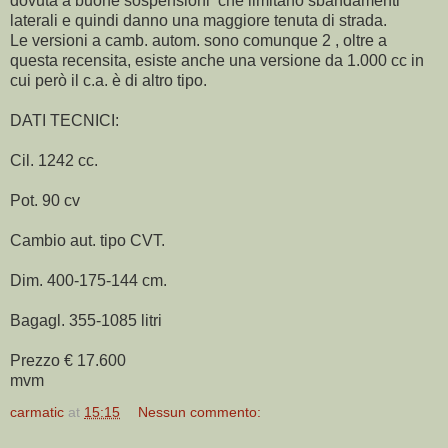
dovuta a buone sospensioni che limitano sbandamenti
laterali e quindi danno una maggiore tenuta di strada.
Le versioni a camb. autom. sono comunque 2 , oltre a
questa recensita, esiste anche una versione da 1.000 cc in
cui però il c.a. è di altro tipo.
DATI TECNICI:
Cil. 1242 cc.
Pot. 90 cv
Cambio aut. tipo CVT.
Dim. 400-175-144 cm.
Bagagl. 355-1085 litri
Prezzo € 17.600
mvm
carmatic
at
15:15
Nessun commento: