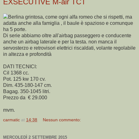
EXSECUTIVE M-air TCT
Berlina grintosa, come ogni alfa romeo che si rispetti, ma
adatta anche alla famiglia , il baule è spazioso e comunque
ha 5 porte.
Di serie abbiamo oltre all'airbag passeggero e conducente
anche un airbag laterale e per la testa. non manca il
servosterzo e retrovisori elettrici riscaldati, volante regolabile
in altezza e profondità
DATI TECNICI:
Cil 1368 cc.
Pot. 125 kw 170 cv.
Dim. 435-180-147 cm.
Bagag. 350-1045 litri.
Prezzo da € 29.000
mvm.
carmatic
at
14:38
Nessun commento:
MERCOLEDÌ 2 SETTEMBRE 2015