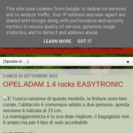
This site uses cookies from Google to deliver its services
CARMATIC-®-All about
and to analyze traffic. Your IP address and user-agent are
shared with Google along with performance and security
automatic cars.
metrics to ensure quality of service, generate usage
statistics, and to detect and address abuse.
Dal 2002- email.-marcvent@inwind.it.- NEW BOOK-
LEARN MORE
GOT IT
AUTOMATIC TRANSMISSION CARS YEAR 2019-2020.
▼
LUNEDÌ 28 SETTEMBRE 2015
OPEL ADAM 1.4 rocks EASYTRONIC
E' l'unica versione di questo modello, le finiture sono ben
curate, l'abitacolo è comunque adatto a due persone, questa
versione è rialzata di 15 cm..
La maneggevolezza è la sua dote migliore, il bagagliaio non
è ampio ma per il tipo di auto accettabile.