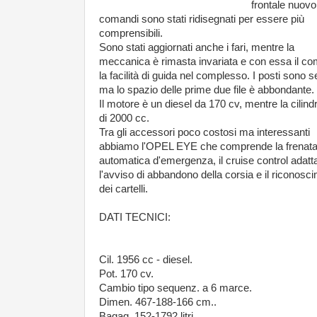
frontale nuovo 
comandi sono stati ridisegnati per essere più
comprensibili.
Sono stati aggiornati anche i fari, mentre la
meccanica è rimasta invariata e con essa il co
la facilità di guida nel complesso. I posti sono s
ma lo spazio delle prime due file è abbondante.
Il motore è un diesel da 170 cv, mentre la cilind
di 2000 cc.
Tra gli accessori poco costosi ma interessanti
abbiamo l'OPEL EYE che comprende la frenat
automatica d'emergenza, il cruise control adatta
l'avviso di abbandono della corsia e il riconosc
dei cartelli.
DATI TECNICI:
Cil. 1956 cc - diesel.
Pot. 170 cv.
Cambio tipo sequenz. a 6 marce.
Dimen. 467-188-166 cm..
Bagag. 152-1792 litri