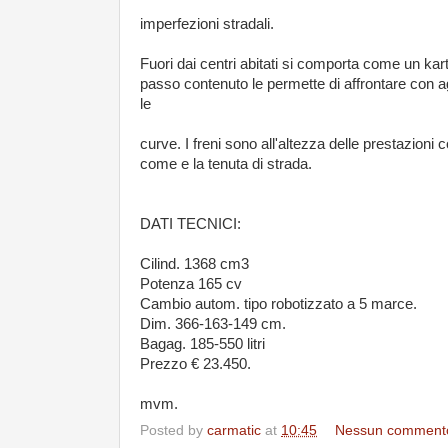
imperfezioni stradali.
Fuori dai centri abitati si comporta come un kart,
passo contenuto le permette di affrontare con ag
le
curve. I freni sono all'altezza delle prestazioni c
come e la tenuta di strada.
DATI TECNICI:
Cilind. 1368 cm3
Potenza 165 cv
Cambio autom. tipo robotizzato a 5 marce.
Dim. 366-163-149 cm.
Bagag. 185-550 litri
Prezzo € 23.450.
mvm.
Posted by
carmatic
at
10:45
Nessun comment