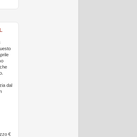
L
8
questo
prile
mo
nche
o.
zia dal
n
ezzo €