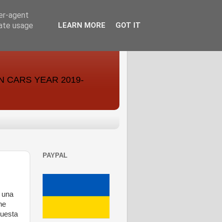
ser-agent
rate usage
LEARN MORE
GOT IT
ON CARS YEAR 2019-
PAYPAL
o una
he
questa