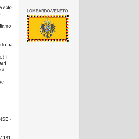
a solo
LOMBARDO-VENETO
a
ndiamo
di una
 ) i
rri
o a
se
NSE -
 181-