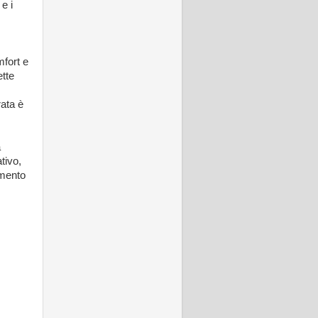
e i
mfort e
ette
rata è
a
tivo,
imento