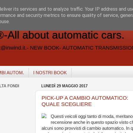
liver its services and to analyze traffic. Your IP address and u
rmance and security metrics to ensure quality of service, gene
buse.
ll about automatic cars.
vent@inwind.it.- NEW BOOK- AUTOMATIC TRANSMISSI
MBI AUTOM.
I NOSTRI BOOK
LTA FONDI
LUNEDÌ 29 MAGGIO 2017
PICK-UP A CAMBIO AUTOMATICO:
QUALE SCEGLIERE
Questi veicoli oggi tanto di moda, meritan
recensione anche in questo spazio visto c
alcuni sono provvisti di cambio automatico. In 