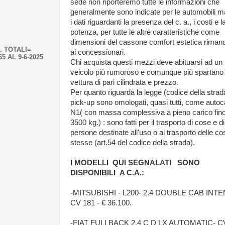
sede non riporteremo tutte le informazioni che
generalmente sono indicate per le automobili m
i dati riguardanti la presenza del c. a., i costi e l
potenza, per tutte le altre caratteristiche come
dimensioni del cassone comfort estetica rima
. TOTALI=
ai concessionari.
65 AL 9-6-2025
Chi acquista questi mezzi deve abituarsi ad un
veicolo più rumoroso e comunque più spartano 
vettura di pari cilindrata e prezzo.
Per quanto riguarda la legge (codice della strada
pick-up sono omologati, quasi tutti, come autoca
N1( con massa complessiva a pieno carico fin
3500 kg.) : sono fatti per il trasporto di cose e di
persone destinate all'uso o al trasporto delle co
stesse (art.54 del codice della strada).
I MODELLI QUI SEGNALATI SONO
DISPONIBILI A C.A.:
-MITSUBISHI - L200- 2.4 DOUBLE CAB INTE
CV 181 - € 36.100.
-FIAT FULLBACK 2.4 C D LX AUTOMATIC- CV