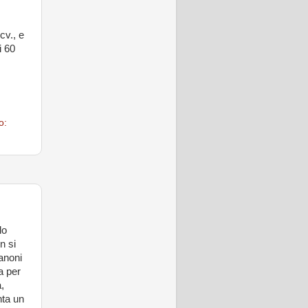
cv., e
i 60
o:
lo
n si
anoni
a per
,
nta un