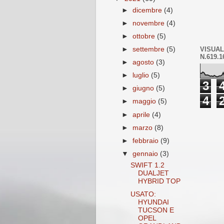
►
dicembre
(4)
►
novembre
(4)
►
ottobre
(5)
VISUAL
►
settembre
(5)
N.619.1
►
agosto
(3)
►
luglio
(5)
3
►
giugno
(5)
4
►
maggio
(5)
►
aprile
(4)
►
marzo
(8)
►
febbraio
(9)
▼
gennaio
(3)
SWIFT 1.2
DUALJET
HYBRID TOP
USATO:
HYUNDAI
TUCSON E
OPEL