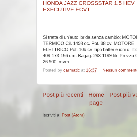
HONDA JAZZ CROSSSTAR 1.5 HEV
EXECUTIVE ECVT.
Si tratta di un'auto ibrida senza cambio: MOT
TERMICO Cil. 1498 cc. Pot. 98 cv. MOTORE
ELETTRICO Pot. 109 cv Tipo batterie ioni di liti
409-173-156 cm. Bagag. 298-1199 litri Prezzo 
26.900. mvm.
Posted by
carmatic
at
16:37
Nessun comment
Post più recenti
Home
Post più v
page
Iscriviti a:
Post (Atom)