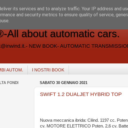
liver its services and to analyze traffic. Your IP address and u
rmance and security metrics to ensure quality of service, gene
buse.
ll about automatic cars.
vent@inwind.it.- NEW BOOK- AUTOMATIC TRANSMISSI
MBI AUTOM.
I NOSTRI BOOK
LTA FONDI
SABATO 30 GENNAIO 2021
SWIFT 1.2 DUALJET HYBRID TOP
Nuova meccanica ibrida: Cilind. 1197 cc. Poten
cv. MOTORE ELETTRICO Poten. 2,6 cv. Batte