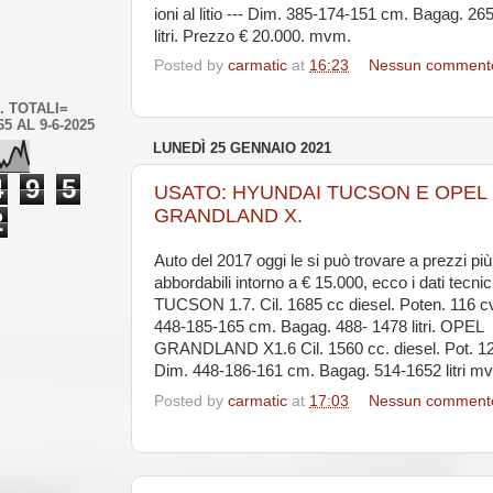
ioni al litio --- Dim. 385-174-151 cm. Bagag. 26
litri. Prezzo € 20.000. mvm.
Posted by
carmatic
at
16:23
Nessun comment
. TOTALI=
65 AL 9-6-2025
LUNEDÌ 25 GENNAIO 2021
4
9
5
USATO: HYUNDAI TUCSON E OPEL
GRANDLAND X.
2
Auto del 2017 oggi le si può trovare a prezzi più
abbordabili intorno a € 15.000, ecco i dati tecnic
TUCSON 1.7. Cil. 1685 cc diesel. Poten. 116 c
448-185-165 cm. Bagag. 488- 1478 litri. OPEL
GRANDLAND X1.6 Cil. 1560 cc. diesel. Pot. 1
Dim. 448-186-161 cm. Bagag. 514-1652 litri m
Posted by
carmatic
at
17:03
Nessun comment