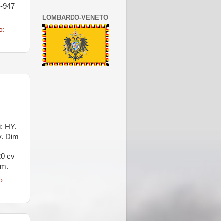
5-947
LOMBARDO-VENETO
o:
i: HY.
v. Dim
20 cv
vm.
o: