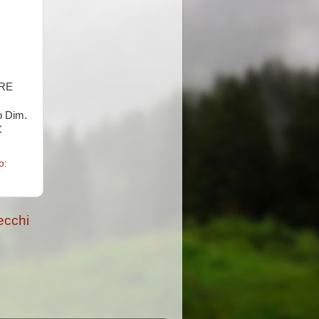
ORE
o Dim.
€
o:
ecchi