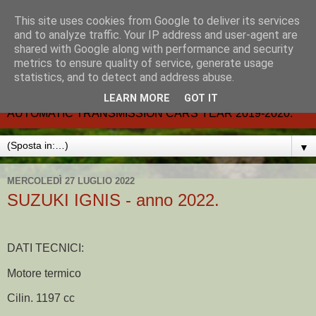
This site uses cookies from Google to deliver its services
CARMATIC-®-All about
and to analyze traffic. Your IP address and user-agent are
shared with Google along with performance and security
automatic cars.
metrics to ensure quality of service, generate usage
statistics, and to detect and address abuse.
Dal 2002- email.-marcvent@inwind.it.- NEW BOOK-
LEARN MORE
GOT IT
AUTOMATIC TRANSMISSION CARS YEAR 2019-2020.
▼
MERCOLEDÌ 27 LUGLIO 2022
SUZUKI IGNIS - anno 2022.
DATI TECNICI:
Motore termico
Cilin. 1197 cc