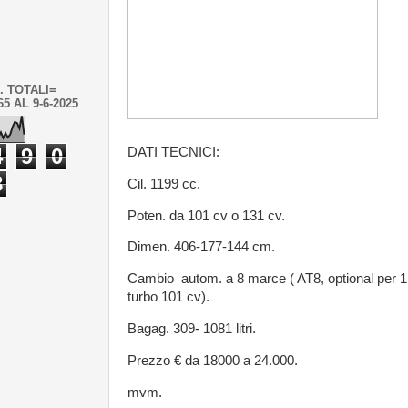
. TOTALI=
65 AL 9-6-2025
4
9
0
DATI TECNICI:
8
Cil. 1199 cc.
Poten. da 101 cv o 131 cv.
Dimen. 406-177-144 cm.
Cambio autom. a 8 marce ( AT8, optional per 1
turbo 101 cv).
Bagag. 309- 1081 litri.
Prezzo € da 18000 a 24.000.
mvm.