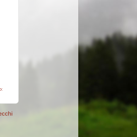
o:
ecchi