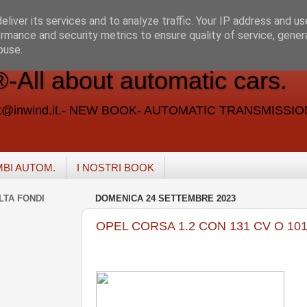
liver its services and to analyze traffic. Your IP address and u
rmance and security metrics to ensure quality of service, gene
buse.
ll about automatic cars.
vent@inwind.it.- NEW BOOK- AUTOMATIC TRANSMISSI
MBI AUTOM.
I NOSTRI BOOK
LTA FONDI
DOMENICA 24 SETTEMBRE 2023
OPEL CORSA 1.2 CON 131 CV O 101