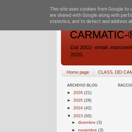
This site uses cookies from Google to de
are shared with Google along with perfo
statistics, and to detect and address a
CARMATIC-®-A
Dal 2002- email.-marc
2020.
Home page
CLASS. DEI CA
ARCHIVIO BLOG
RACCO
►
2026
(21)
►
2025
(28)
►
2024
(42)
▼
2023
(50)
►
dicembre
(3)
►
novembre
(3)