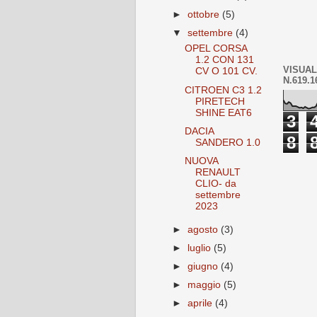
►
ottobre
(5)
▼
settembre
(4)
OPEL CORSA
1.2 CON 131
VISUAL
CV O 101 CV.
N.619.1
CITROEN C3 1.2
PIRETECH
SHINE EAT6
3
DACIA
8
SANDERO 1.0
NUOVA
RENAULT
CLIO- da
settembre
2023
►
agosto
(3)
►
luglio
(5)
►
giugno
(4)
►
maggio
(5)
►
aprile
(4)