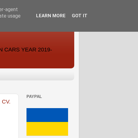
ser-agent
rate usage
LEARN MORE
GOT IT
ON CARS YEAR 2019-
PAYPAL
 CV.