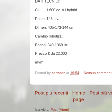
DATI TECNICI:
Cil. 1.600 cc ful hybrid .
Poten. 143 cv.
Dimen. 405-173-144 cm.
Cambio robotizz.
Bagag. 340-1069 litri.
Prezzo € da 22.000
mvm.
Posted by
carmatic
at
19:54
Nessun comment
Post più recenti
Home
Post più v
page
Iscriviti a:
Post (Atom)