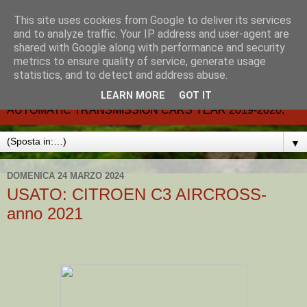
This site uses cookies from Google to deliver its services
CARMATIC-®-All about
and to analyze traffic. Your IP address and user-agent are
shared with Google along with performance and security
automatic cars.
metrics to ensure quality of service, generate usage
statistics, and to detect and address abuse.
Dal 2002- email.-marcvent@inwind.it.- NEW BOOK-
LEARN MORE
GOT IT
AUTOMATIC TRANSMISSION CARS YEAR 2019-2020.
▼
DOMENICA 24 MARZO 2024
USATO: CITROEN C3 AIRCROSS-
anno 2021