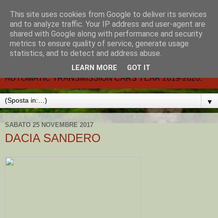
This site uses cookies from Google to deliver its services
CARMATIC-®-All about
and to analyze traffic. Your IP address and user-agent are
shared with Google along with performance and security
automatic cars.
metrics to ensure quality of service, generate usage
statistics, and to detect and address abuse.
Dal 2002- email.-marcvent@inwind.it.- NEW BOOK-
LEARN MORE
GOT IT
AUTOMATIC TRANSMISSION CARS YEAR 2019-2020.
▼
SABATO 25 NOVEMBRE 2017
DACIA SANDERO