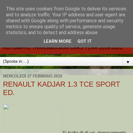
This site uses cookies from Google to deliver its services
CARMATIC-®-All about
and to analyze traffic. Your IP address and user-agent are
shared with Google along with performance and security
automatic cars.
metrics to ensure quality of service, generate usage
statistics, and to detect and address abuse.
Dal 2002- email.-marcvent@inwind.it.- NEW BOOK-
LEARN MORE
GOT IT
AUTOMATIC TRANSMISSION CARS YEAR 2019-2020.
▼
MERCOLEDÌ 27 FEBBRAIO 2019
RENAULT KADJAR 1.3 TCE SPORT
ED.
Si tratta di di un rinnovamento