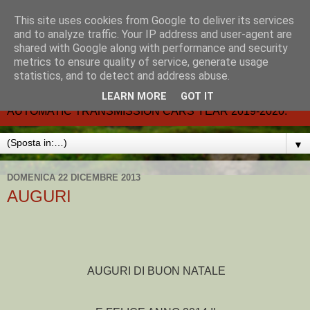
This site uses cookies from Google to deliver its services
CARMATIC-®-All about
and to analyze traffic. Your IP address and user-agent are
shared with Google along with performance and security
automatic cars.
metrics to ensure quality of service, generate usage
statistics, and to detect and address abuse.
Dal 2002- email.-marcvent@inwind.it.- NEW BOOK-
LEARN MORE
GOT IT
AUTOMATIC TRANSMISSION CARS YEAR 2019-2020.
▼
DOMENICA 22 DICEMBRE 2013
AUGURI
AUGURI DI BUON NATALE