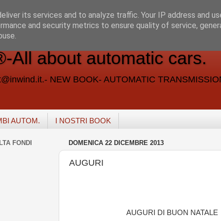
liver its services and to analyze traffic. Your IP address and u
rmance and security metrics to ensure quality of service, gene
buse.
ll about automatic cars.
vent@inwind.it.- NEW BOOK- AUTOMATIC TRANSMISSI
MBI AUTOM.
I NOSTRI BOOK
LTA FONDI
DOMENICA 22 DICEMBRE 2013
AUGURI
AUGURI DI BUON NATALE