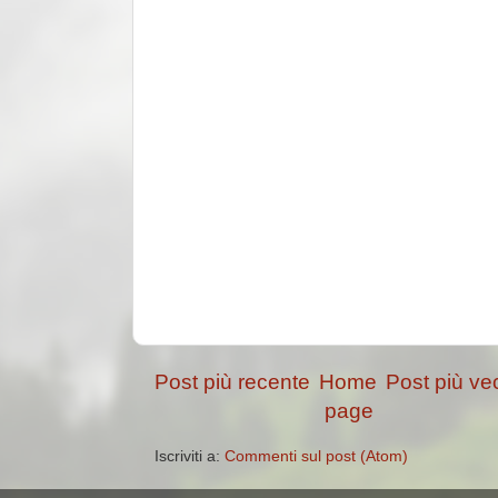
Post più recente
Home
Post più ve
page
Iscriviti a:
Commenti sul post (Atom)