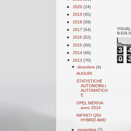
►
2020
(24)
►
2019
(55)
►
2018
(59)
VISUAL
►
2017
(54)
N.619.1
►
2016
(52)
►
2015
(56)
3
►
2014
(65)
0
▼
2013
(70)
▼
dicembre
(4)
AUGURI
STATISTICHE
AUTOMOBILI
AUTOMATICH
E
OPEL MERIVA
anno 2014
INFINITI Q50
HYBRID AWD
►
novembre
(7)