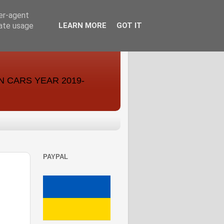
ser-agent
rate usage
LEARN MORE
GOT IT
ON CARS YEAR 2019-
PAYPAL