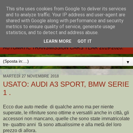
This site uses cookies from Google to deliver its services
CARMATIC-®-All about
and to analyze traffic. Your IP address and user-agent are
shared with Google along with performance and security
automatic cars.
metrics to ensure quality of service, generate usage
statistics, and to detect and address abuse.
Dal 2002- email.-marcvent@inwind.it.- NEW BOOK-
LEARN MORE
GOT IT
AUTOMATIC TRANSMISSION CARS YEAR 2019-2020.
▼
MARTEDÌ 27 NOVEMBRE 2018
USATO: AUDI A3 SPORT, BMW SERIE
1 .
Ecco due auto medie di qualche anno ma per niente
superate, le rifiniture sono ottime e versatili anche in città, gli
accessori non mancano, quelle che sono state immatricolate
tre- quattro anni fà sono attualissime e alla metà del loro
prezzo di allora.