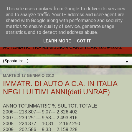
This site uses cookies from Google to deliver its services
CARMATIC-®-All about
and to analyze traffic. Your IP address and user-agent are
shared with Google along with performance and security
automatic cars.
metrics to ensure quality of service, generate usage
statistics, and to detect and address abuse.
Dal 2002- email.-marcvent@inwind.it.- NEW BOOK-
LEARN MORE
GOT IT
AUTOMATIC TRANSMISSION CARS YEAR 2019-2020.
▼
MARTEDÌ 17 GENNAIO 2012
IMMATR. DI AUTO A C.A. IN ITALIA
NEGLI ULTIMI ANNI(dati UNRAE)
ANNO TOT.IMMATRIC % SUL TOT. TOTALE
2006--- 213.807--- 9,07--- 2.326.402
2007--- 239.251--- 9,53--- 2.493.816
2008--- 224.377--- 10,31--- 2.162.250
2009--- 202.586--- 9,33--- 2.159.228