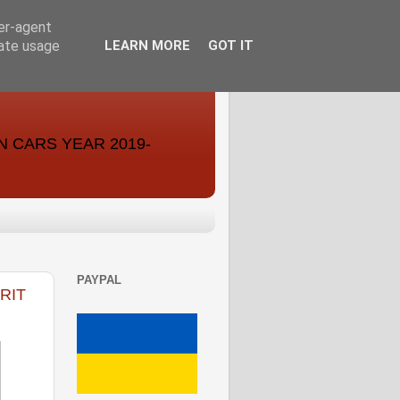
ser-agent
rate usage
LEARN MORE
GOT IT
ON CARS YEAR 2019-
PAYPAL
RIT