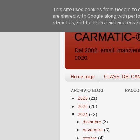
This site uses cookies from Google to de
are shared with Google along with perfo
statistics, and to detect and address a
CARMATIC-®-A
Dal 2002- email.-marc
2020.
Home page
CLASS. DEI CA
ARCHIVIO BLOG
RACCO
►
2026
(21)
►
2025
(28)
▼
2024
(42)
►
dicembre
(3)
►
novembre
(3)
►
ottobre
(4)