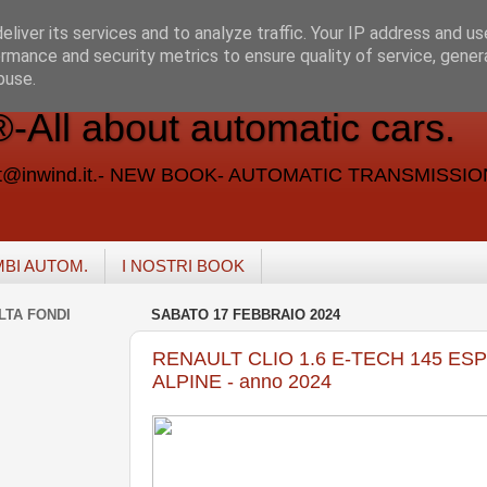
liver its services and to analyze traffic. Your IP address and u
rmance and security metrics to ensure quality of service, gene
buse.
ll about automatic cars.
vent@inwind.it.- NEW BOOK- AUTOMATIC TRANSMISSI
MBI AUTOM.
I NOSTRI BOOK
LTA FONDI
SABATO 17 FEBBRAIO 2024
RENAULT CLIO 1.6 E-TECH 145 ESP
ALPINE - anno 2024