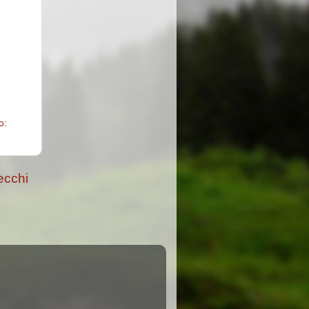
o:
ecchi