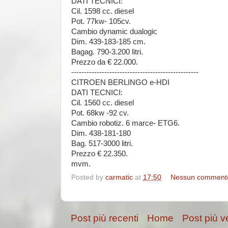
DATI TECNICI:
Cil. 1598 cc. diesel
Pot. 77kw- 105cv.
Cambio dynamic dualogic
Dim. 439-183-185 cm.
Bagag. 790-3.200 litri.
Prezzo da € 22.000.
--------------------------------------------------
CITROEN BERLINGO e-HDI
DATI TECNICI:
Cil. 1560 cc. diesel
Pot. 68kw -92 cv.
Cambio robotiz. 6 marce- ETG6.
Dim. 438-181-180
Bag. 517-3000 litri.
Prezzo € 22.350.
mvm.
Posted by
carmatic
at
17:50
Nessun comment
Post più recenti
Home
Post più v