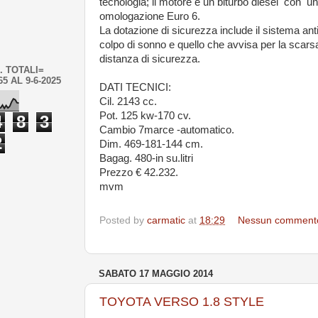
tecnologia; il motore è un biturbo diesel con u
omologazione Euro 6.
La dotazione di sicurezza include il sistema anti
colpo di sonno e quello che avvisa per la scars
distanza di sicurezza.
. TOTALI=
65 AL 9-6-2025
DATI TECNICI:
Cil. 2143 cc.
Pot. 125 kw-170 cv.
4
8
3
Cambio 7marce -automatico.
2
Dim. 469-181-144 cm.
Bagag. 480-in su.litri
Prezzo € 42.232.
mvm
Posted by
carmatic
at
18:29
Nessun comment
SABATO 17 MAGGIO 2014
TOYOTA VERSO 1.8 STYLE