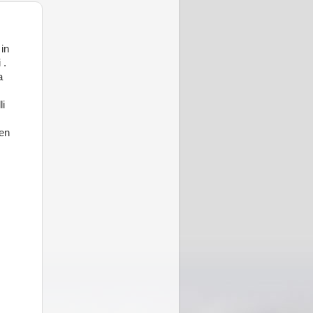
 in
 .
a
li
oen