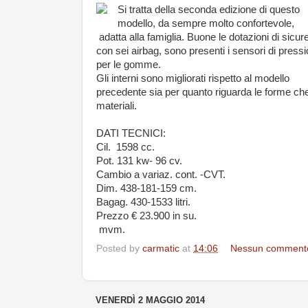
Si tratta della seconda edizione di questo
modello, da sempre molto confortevole,
adatta alla famiglia. Buone le dotazioni di sicu
con sei airbag, sono presenti i sensori di press
per le gomme.
Gli interni sono migliorati rispetto al modello
precedente sia per quanto riguarda le forme che
materiali.
DATI TECNICI:
Cil. 1598 cc.
Pot. 131 kw- 96 cv.
Cambio a variaz. cont. -CVT.
Dim. 438-181-159 cm.
Bagag. 430-1533 litri.
Prezzo € 23.900 in su.
mvm.
Posted by
carmatic
at
14:06
Nessun comment
VENERDÌ 2 MAGGIO 2014