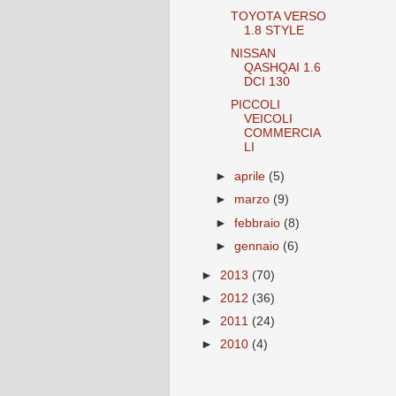
TOYOTA VERSO
1.8 STYLE
NISSAN
QASHQAI 1.6
DCI 130
PICCOLI
VEICOLI
COMMERCIA
LI
►
aprile
(5)
►
marzo
(9)
►
febbraio
(8)
►
gennaio
(6)
►
2013
(70)
►
2012
(36)
►
2011
(24)
►
2010
(4)