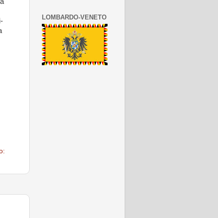
na
LOMBARDO-VENETO
-
a
o: