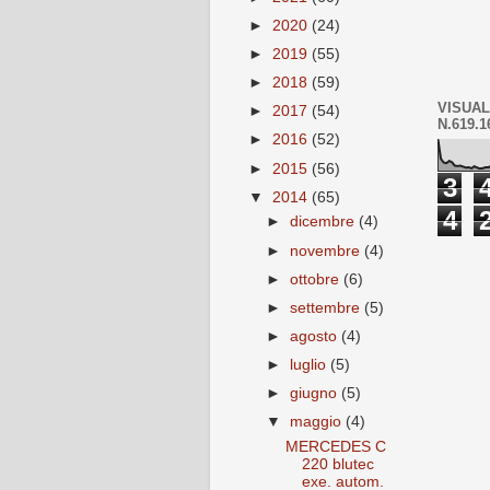
►
2020
(24)
►
2019
(55)
►
2018
(59)
VISUAL
►
2017
(54)
N.619.1
►
2016
(52)
►
2015
(56)
3
▼
2014
(65)
4
►
dicembre
(4)
►
novembre
(4)
►
ottobre
(6)
►
settembre
(5)
►
agosto
(4)
►
luglio
(5)
►
giugno
(5)
▼
maggio
(4)
MERCEDES C
220 blutec
exe. autom.