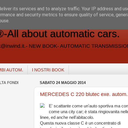
liver its services and to analyze traffic. Your IP address and u
rmance and security metrics to ensure quality of service, gene
buse.
ll about automatic cars.
vent@inwind.it.- NEW BOOK- AUTOMATIC TRANSMISSI
MBI AUTOM.
I NOSTRI BOOK
LTA FONDI
SABATO 24 MAGGIO 2014
MERCEDES C 220 blutec exe. autom.
E' scattante come un'auto sportiva ma c
come una city car; è stata ringiovanita nell
linee, ed anche nell'abitacolo.
Questa nuova classe C è un concentrato di