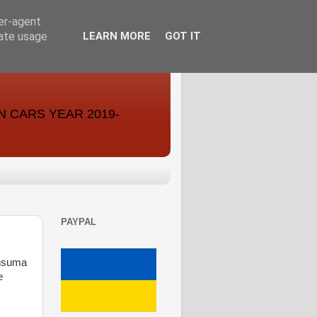
ser-agent
rate usage
LEARN MORE
GOT IT
ON CARS YEAR 2019-
PAYPAL
onsuma
e