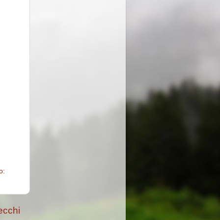
o:
ecchi