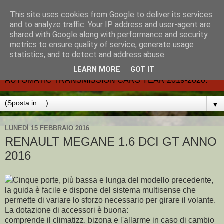
This site uses cookies from Google to deliver its services
CARMATIC-®-All about
and to analyze traffic. Your IP address and user-agent are
shared with Google along with performance and security
automatic cars.
metrics to ensure quality of service, generate usage
statistics, and to detect and address abuse.
Dal 2002- email.-marcvent@inwind.it.- NEW BOOK-
LEARN MORE
GOT IT
AUTOMATIC TRANSMISSION CARS YEAR 2019-2020.
▼
LUNEDÌ 15 FEBBRAIO 2016
RENAULT MEGANE 1.6 DCI GT ANNO
2016
Cinque porte, più bassa e lunga del modello precedente,
la guida è facile e dispone del sistema multisense che
permette di variare lo sforzo necessario per girare il volante.
La dotazione di accessori è buona:
comprende il climatizz. bizona e l'allarme in caso di cambio