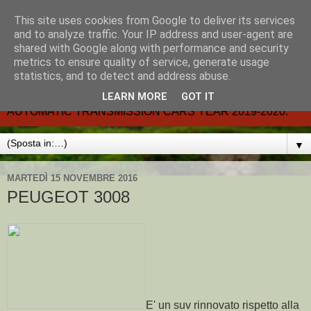
This site uses cookies from Google to deliver its services
CARMATIC-®-All about
and to analyze traffic. Your IP address and user-agent are
shared with Google along with performance and security
automatic cars.
metrics to ensure quality of service, generate usage
statistics, and to detect and address abuse.
Dal 2002- email.-marcvent@inwind.it.- NEW BOOK-
LEARN MORE
GOT IT
AUTOMATIC TRANSMISSION CARS YEAR 2019-2020.
▼
MARTEDÌ 15 NOVEMBRE 2016
PEUGEOT 3008
E' un suv rinnovato rispetto alla