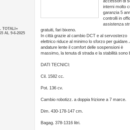
accessori di s
interni molto c
garanzia 5 ann
controlli in off
assistenza st
. TOTALI=
gratuiti, fari bixeno.
65 AL 9-6-2025
In città grazie al cambio DCT e al servosterzo
elettrico riduce al minimo lo sforzo per guidare.
andature lente il comfort delle sospensioni è
massimo, la tenuta di strada e la stabilità sono
DATI TECNICI:
Cil. 1582 cc.
Pot. 136 cv.
Cambio robotizz. a doppia frizione a 7 marce.
Dim. 430-178-147 cm.
Bagag. 378-1316 litri.