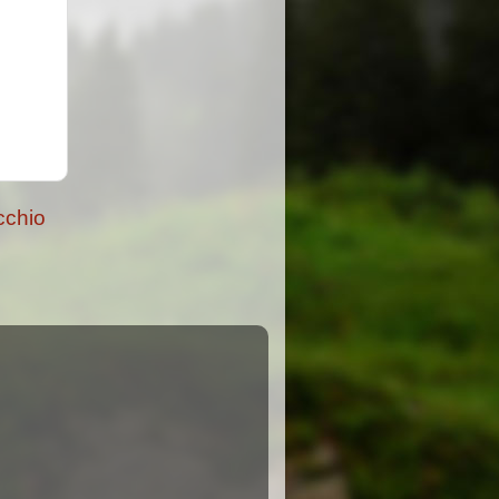
cchio