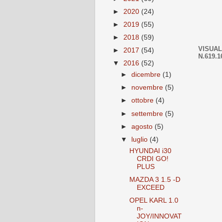
►
2020
(24)
►
2019
(55)
►
2018
(59)
VISUAL
►
2017
(54)
N.619.1
▼
2016
(52)
►
dicembre
(1)
►
novembre
(5)
►
ottobre
(4)
►
settembre
(5)
►
agosto
(5)
▼
luglio
(4)
HYUNDAI i30
CRDI GO!
PLUS
MAZDA 3 1.5 -D
EXCEED
OPEL KARL 1.0
n-
JOY/INNOVAT