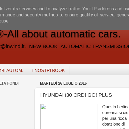
liver its services and to analyze traffic. Your IP address and u
rmance and security metrics to ensure quality of service, gene
buse.
ll about automatic cars.
vent@inwind.it.- NEW BOOK- AUTOMATIC TRANSMISSI
MBI AUTOM.
I NOSTRI BOOK
LTA FONDI
MARTEDÌ 26 LUGLIO 2016
HYUNDAI i30 CRDI GO! PLUS
Questa berlin
coreana si dis
per una ricca
dotazione di