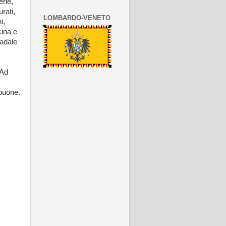
erie,
urati,
LOMBARDO-VENETO
i,
icina e
radale
 Ad
 buone.