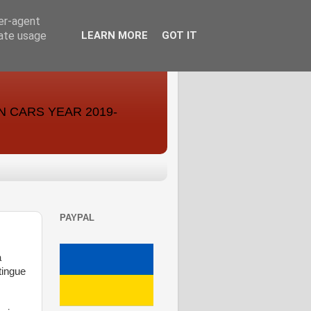
ser-agent
rate usage
LEARN MORE
GOT IT
ON CARS YEAR 2019-
PAYPAL
a
tingue