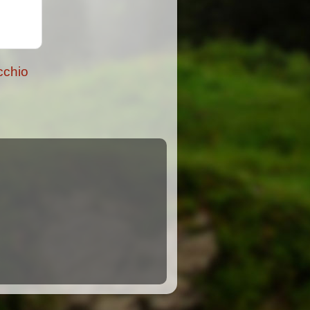
cchio