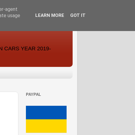
ser-agent
rate usage
LEARN MORE
GOT IT
ON CARS YEAR 2019-
PAYPAL