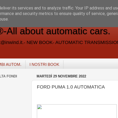
liver its services and to analyze traffic. Your IP address and u
rmance and security metrics to ensure quality of service, gene
buse.
ll about automatic cars.
vent@inwind.it.- NEW BOOK- AUTOMATIC TRANSMISSI
MBI AUTOM.
I NOSTRI BOOK
LTA FONDI
MARTEDÌ 29 NOVEMBRE 2022
FORD PUMA 1.0 AUTOMATICA