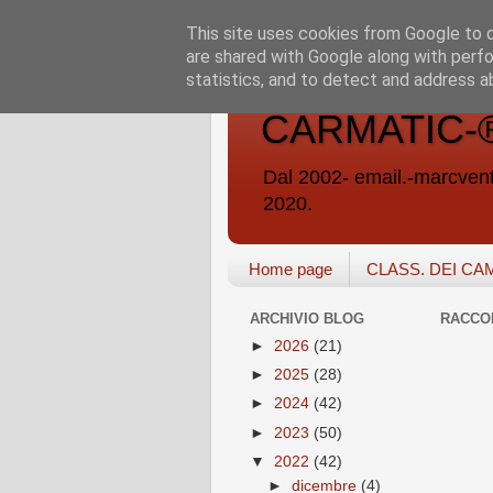
This site uses cookies from Google to de
are shared with Google along with perfo
statistics, and to detect and address a
CARMATIC-®-A
Dal 2002- email.-marc
2020.
Home page
CLASS. DEI CA
ARCHIVIO BLOG
RACCO
►
2026
(21)
►
2025
(28)
►
2024
(42)
►
2023
(50)
▼
2022
(42)
►
dicembre
(4)