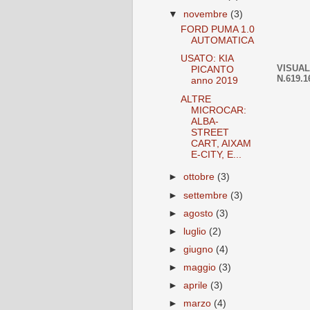
▼
novembre
(3)
FORD PUMA 1.0
AUTOMATICA
USATO: KIA
VISUAL
PICANTO
N.619.1
anno 2019
ALTRE
MICROCAR:
ALBA-
STREET
CART, AIXAM
E-CITY, E...
►
ottobre
(3)
►
settembre
(3)
►
agosto
(3)
►
luglio
(2)
►
giugno
(4)
►
maggio
(3)
►
aprile
(3)
►
marzo
(4)