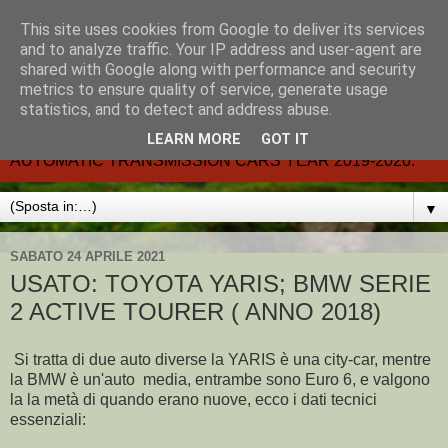
This site uses cookies from Google to deliver its services
CARMATIC-®-All about
and to analyze traffic. Your IP address and user-agent are
shared with Google along with performance and security
automatic cars.
metrics to ensure quality of service, generate usage
statistics, and to detect and address abuse.
Dal 2002- email.-marcvent@inwind.it.- NEW BOOK-
LEARN MORE
GOT IT
AUTOMATIC TRANSMISSION CARS YEAR 2019-2020.
▼
SABATO 24 APRILE 2021
USATO: TOYOTA YARIS; BMW SERIE
2 ACTIVE TOURER ( ANNO 2018)
Si tratta di due auto diverse la YARIS è una city-car, mentre
la BMW è un'auto media, entrambe sono Euro 6, e valgono
la la metà di quando erano nuove, ecco i dati tecnici
essenziali: