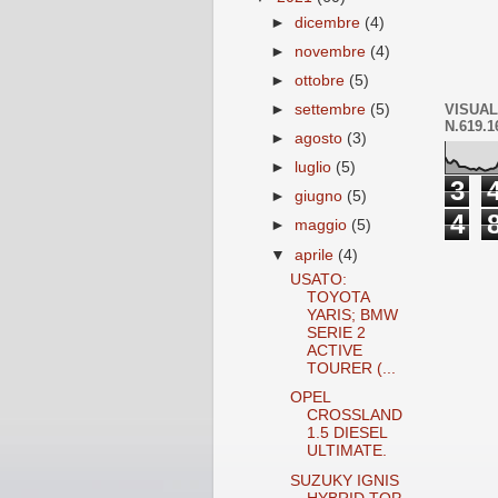
►
dicembre
(4)
►
novembre
(4)
►
ottobre
(5)
VISUAL
►
settembre
(5)
N.619.1
►
agosto
(3)
►
luglio
(5)
3
►
giugno
(5)
4
►
maggio
(5)
▼
aprile
(4)
USATO:
TOYOTA
YARIS; BMW
SERIE 2
ACTIVE
TOURER (...
OPEL
CROSSLAND
1.5 DIESEL
ULTIMATE.
SUZUKY IGNIS