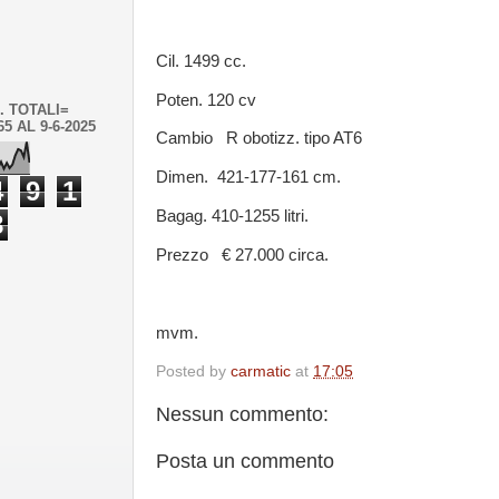
Cil. 1499 cc.
Poten. 120 cv
. TOTALI=
65 AL 9-6-2025
Cambio R obotizz. tipo AT6
Dimen. 421-177-161 cm.
4
9
1
Bagag. 410-1255 litri.
8
Prezzo € 27.000 circa.
mvm.
Posted by
carmatic
at
17:05
Nessun commento:
Posta un commento