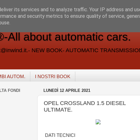
liver its services and to analyze traffic. Your IP address and u
rmance and security metrics to ensure quality of service, gene
buse.
ll about automatic cars.
vent@inwind.it.- NEW BOOK- AUTOMATIC TRANSMISSI
MBI AUTOM.
I NOSTRI BOOK
LTA FONDI
LUNEDÌ 12 APRILE 2021
OPEL CROSSLAND 1.5 DIESEL
ULTIMATE.
DATI TECNICI