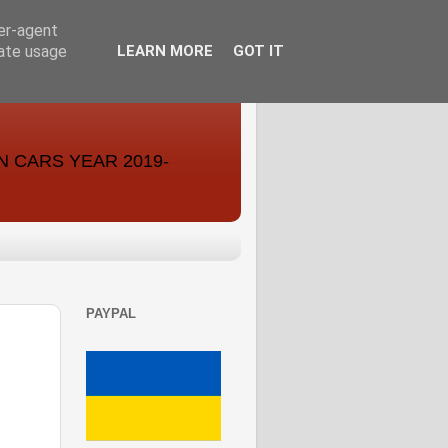
ser-agent
rate usage
LEARN MORE
GOT IT
ON CARS YEAR 2019-
PAYPAL