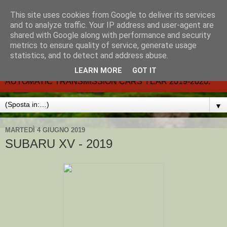
This site uses cookies from Google to deliver its services
CARMATIC-®-All about
and to analyze traffic. Your IP address and user-agent are
shared with Google along with performance and security
automatic cars.
metrics to ensure quality of service, generate usage
statistics, and to detect and address abuse.
Dal 2002- email.-marcvent@inwind.it.- NEW BOOK-
LEARN MORE
GOT IT
AUTOMATIC TRANSMISSION CARS YEAR 2019-2020.
▼
MARTEDÌ 4 GIUGNO 2019
SUBARU XV - 2019