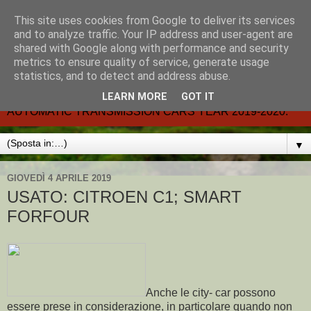
This site uses cookies from Google to deliver its services
CARMATIC-®-All about
and to analyze traffic. Your IP address and user-agent are
shared with Google along with performance and security
automatic cars.
metrics to ensure quality of service, generate usage
statistics, and to detect and address abuse.
Dal 2002- email.-marcvent@inwind.it.- NEW BOOK-
LEARN MORE
GOT IT
AUTOMATIC TRANSMISSION CARS YEAR 2019-2020.
▼
GIOVEDÌ 4 APRILE 2019
USATO: CITROEN C1; SMART
FORFOUR
Anche le city- car possono
essere prese in considerazione, in particolare quando non