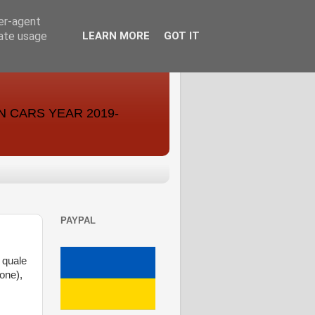
ser-agent
rate usage
LEARN MORE
GOT IT
ON CARS YEAR 2019-
PAYPAL
a quale
one),