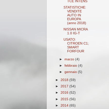
TCE INTENS
STATISTICHE:
VENDITE
AUTO IN
EUROPA
(anno 2018)
NISSAN MICRA
1.0 IG-T
USATO:
CITROEN C1;
SMART
FORFOUR
►
marzo
(4)
►
febbraio
(4)
►
gennaio
(5)
►
2018
(59)
►
2017
(54)
►
2016
(52)
►
2015
(56)
►
2014
(65)