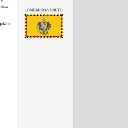
 e
atica.
LOMBARDO-VENETO
olabili