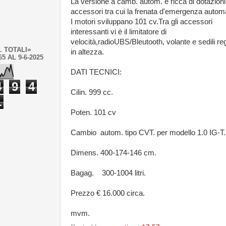
La versione a camb. autom. è ricca di dotazioni
accessori tra cui la frenata d'emergenza autom
I motori sviluppano 101 cv.Tra gli accessori
interessanti vi è il limitatore di
velocità,radioUBS/Bleutooth, volante e sedili reg
. TOTALI=
in altezza.
65 AL 9-6-2025
DATI TECNICI:
4
9
4
Cilin. 999 cc.
1
Poten. 101 cv
Cambio autom. tipo CVT. per modello 1.0 IG-T.
Dimens. 400-174-146 cm.
Bagag. 300-1004 litri.
Prezzo € 16.000 circa.
mvm.