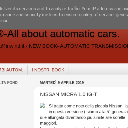
liver its services and to analyze traffic. Your IP address and u
rmance and security metrics to ensure quality of service, gene
buse.
ll about automatic cars.
vent@inwind.it.- NEW BOOK- AUTOMATIC TRANSMISSI
MBI AUTOM.
I NOSTRI BOOK
LTA FONDI
MARTEDÌ 9 APRILE 2019
NISSAN MICRA 1.0 IG-T
Si tratta come noto della piccola Nissan, l
in questa versione ( siamo alla 5° generazi
si è allungata diventando più simile alle sorelle
maggiori.