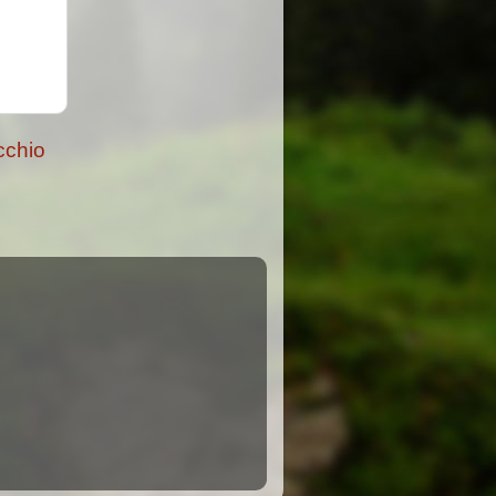
cchio