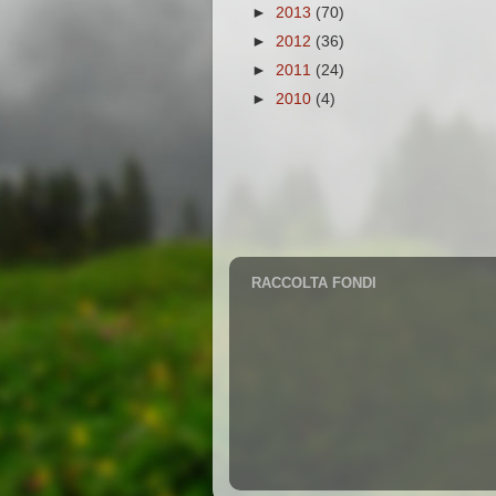
►
2013
(70)
►
2012
(36)
►
2011
(24)
►
2010
(4)
RACCOLTA FONDI