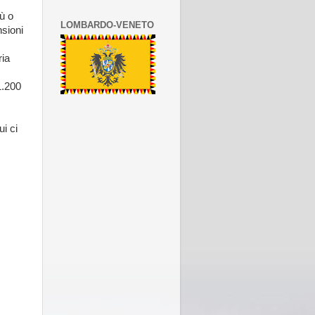
ù o
LOMBARDO-VENETO
sioni
ria
1.200
i ci