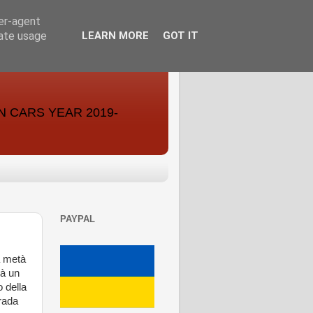
ser-agent
rate usage
LEARN MORE
GOT IT
ON CARS YEAR 2019-
PAYPAL
a metà
rà un
 della
trada