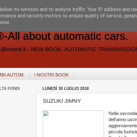
liver its services and to analyze traffic. Your IP address and u
rmance and security metrics to ensure quality of service, gene
buse.
ll about automatic cars.
vent@inwind.it.- NEW BOOK- AUTOMATIC TRANSMISSI
MBI AUTOM.
I NOSTRI BOOK
LTA FONDI
LUNEDÌ 30 LUGLIO 2018
SUZUKI JIMNY
Nella second
dell'anno usci
aggiornamento
piccola fuoris