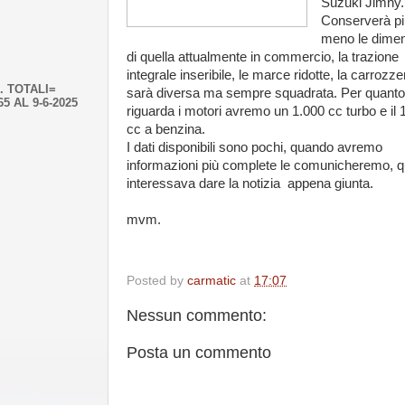
Suzuki Jimny.
Conserverà pi
meno le dimen
di quella attualmente in commercio, la trazione
integrale inseribile, le marce ridotte, la carrozze
. TOTALI=
sarà diversa ma sempre squadrata. Per quanto
65 AL 9-6-2025
riguarda i motori avremo un 1.000 cc turbo e il 
cc a benzina.
I dati disponibili sono pochi, quando avremo
informazioni più complete le comunicheremo, qu
interessava dare la notizia appena giunta.
mvm.
Posted by
carmatic
at
17:07
Nessun commento:
Posta un commento