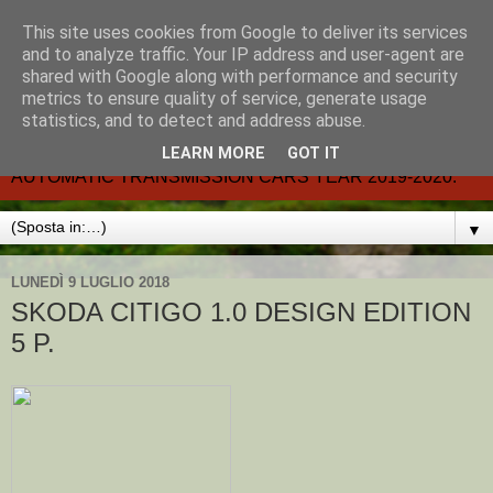
This site uses cookies from Google to deliver its services
CARMATIC-®-All about
and to analyze traffic. Your IP address and user-agent are
shared with Google along with performance and security
automatic cars.
metrics to ensure quality of service, generate usage
statistics, and to detect and address abuse.
Dal 2002- email.-marcvent@inwind.it.- NEW BOOK-
LEARN MORE
GOT IT
AUTOMATIC TRANSMISSION CARS YEAR 2019-2020.
▼
LUNEDÌ 9 LUGLIO 2018
SKODA CITIGO 1.0 DESIGN EDITION
5 P.