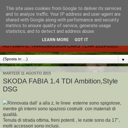
This site uses cookies from Google to deliver its services
CARMATIC-®-All about
and to analyze traffic. Your IP address and user-agent are
shared with Google along with performance and security
automatic cars.
metrics to ensure quality of service, generate usage
statistics, and to detect and address abuse.
Dal 2002- email.-marcvent@inwind.it.- NEW BOOK-
LEARN MORE
GOT IT
AUTOMATIC TRANSMISSION CARS YEAR 2019-2020.
▼
MARTEDÌ 11 AGOSTO 2015
SKODA FABIA 1.4 TDI Ambition,Style
DSG
Rinnovata dall' a alla z, le linee esterne sono spigolose,
mentre gli interni sono spaziosi costruiti con materiali di
qualità.
Tenuta di strada ottima, freni potenti , le ruote sono da 17",
molti accessori sono inclusi.