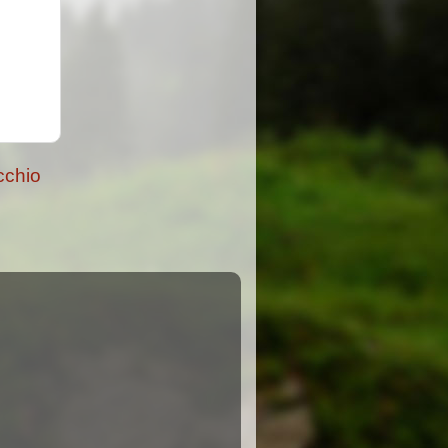
cchio