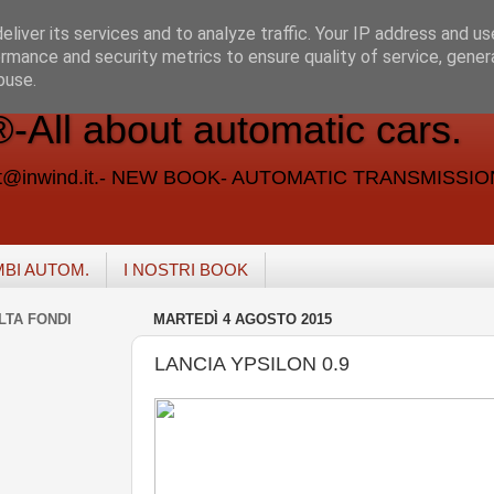
liver its services and to analyze traffic. Your IP address and u
rmance and security metrics to ensure quality of service, gene
buse.
ll about automatic cars.
vent@inwind.it.- NEW BOOK- AUTOMATIC TRANSMISSI
MBI AUTOM.
I NOSTRI BOOK
LTA FONDI
MARTEDÌ 4 AGOSTO 2015
LANCIA YPSILON 0.9