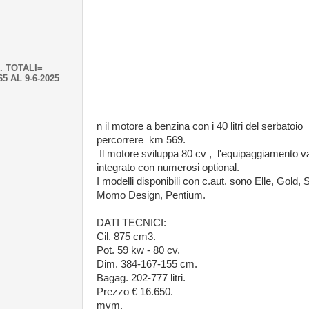
. TOTALI=
65 AL 9-6-2025
n il motore a benzina con i 40 litri del serbatoio
percorrere km 569.
Il motore sviluppa 80 cv , l'equipaggiamento v
integrato con numerosi optional.
I modelli disponibili con c.aut. sono Elle, Gold, 
Momo Design, Pentium.
DATI TECNICI:
Cil. 875 cm3.
Pot. 59 kw - 80 cv.
Dim. 384-167-155 cm.
Bagag. 202-777 litri.
Prezzo € 16.650.
mvm.