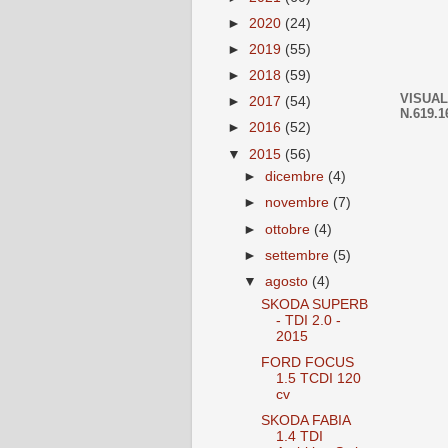
►
2020
(24)
►
2019
(55)
►
2018
(59)
VISUAL
►
2017
(54)
N.619.1
►
2016
(52)
▼
2015
(56)
►
dicembre
(4)
►
novembre
(7)
►
ottobre
(4)
►
settembre
(5)
▼
agosto
(4)
SKODA SUPERB
- TDI 2.0 -
2015
FORD FOCUS
1.5 TCDI 120
cv
SKODA FABIA
1.4 TDI