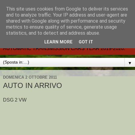
This site uses cookies from Google to deliver its services
CARMATIC-®-All about
and to analyze traffic. Your IP address and user-agent are
shared with Google along with performance and security
automatic cars.
metrics to ensure quality of service, generate usage
statistics, and to detect and address abuse.
Dal 2002- email.-marcvent@inwind.it.- NEW BOOK-
LEARN MORE
GOT IT
AUTOMATIC TRANSMISSION CARS YEAR 2019-2020.
▼
DOMENICA 2 OTTOBRE 2011
AUTO IN ARRIVO
DSG 2 VW