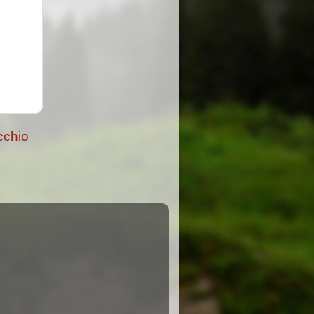
cchio