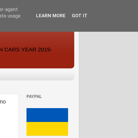
ser-agent
rate usage
LEARN MORE
GOT IT
ON CARS YEAR 2019-
PAYPAL
no