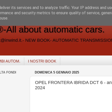
liver its services and to analyze traffic. Your IP address and u
rmance and security metrics to ensure quality of service, gene
buse.
ll about automatic cars.
vent@inwind.it.- NEW BOOK- AUTOMATIC TRANSMISSI
MBI AUTOM.
I NOSTRI BOOK
LTA FONDI
DOMENICA 5 GENNAIO 2025
OPEL FRONTERA IBRIDA DCT 6 - an
2024