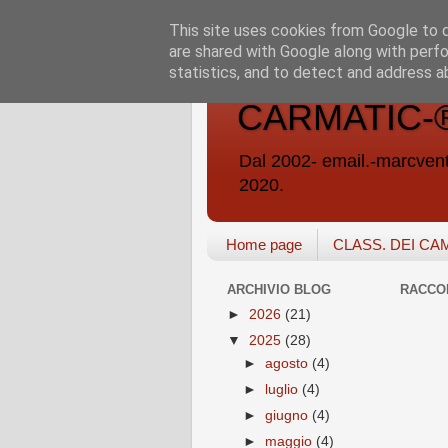
This site uses cookies from Google to de
are shared with Google along with perfo
statistics, and to detect and address a
CARMATIC-®-A
Dal 2002- email.-marc
2020.
Home page
CLASS. DEI CA
ARCHIVIO BLOG
RACCO
►
2026
(21)
▼
2025
(28)
►
agosto
(4)
►
luglio
(4)
►
giugno
(4)
►
maggio
(4)