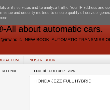
liver its services and to analyze traffic. Your IP address and u
rmance and security metrics to ensure quality of service, gene
buse.
ll about automatic cars.
vent@inwind.it.- NEW BOOK- AUTOMATIC TRANSMISSI
MBI AUTOM.
I NOSTRI BOOK
LTA FONDI
LUNEDÌ 14 OTTOBRE 2024
HONDA JEZZ FULL HYBRID