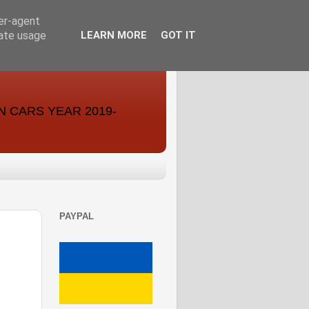
ser-agent
rate usage
LEARN MORE
GOT IT
ON CARS YEAR 2019-
PAYPAL