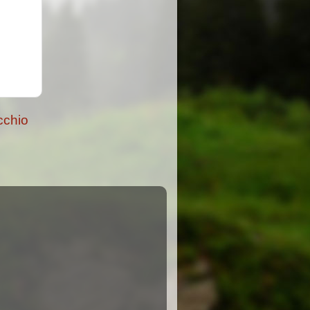
cchio