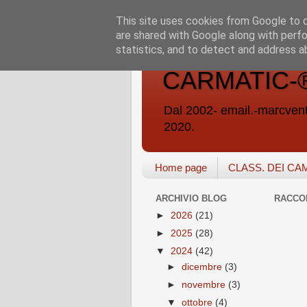
This site uses cookies from Google to de
are shared with Google along with perfo
statistics, and to detect and address a
CARMATIC-®-A
Dal 2002- email.-marc
2020.
Home page
CLASS. DEI CA
ARCHIVIO BLOG
RACCO
►
2026
(21)
►
2025
(28)
▼
2024
(42)
►
dicembre
(3)
►
novembre
(3)
▼
ottobre
(4)