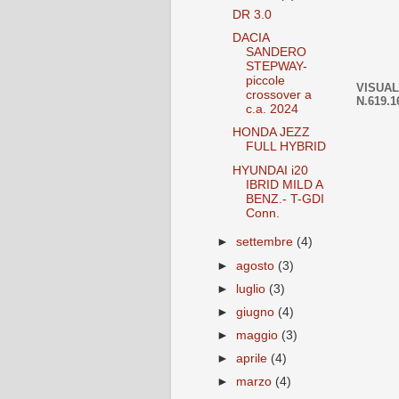
DR 3.0
DACIA
SANDERO
STEPWAY-
piccole
VISUAL
crossover a
N.619.1
c.a. 2024
HONDA JEZZ
FULL HYBRID
HYUNDAI i20
IBRID MILD A
BENZ.- T-GDI
Conn.
►
settembre
(4)
►
agosto
(3)
►
luglio
(3)
►
giugno
(4)
►
maggio
(3)
►
aprile
(4)
►
marzo
(4)