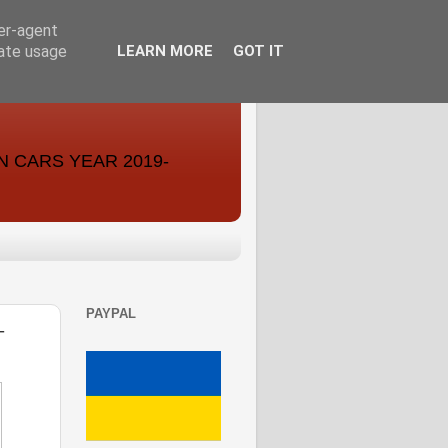
ser-agent
rate usage
LEARN MORE
GOT IT
ON CARS YEAR 2019-
PAYPAL
-