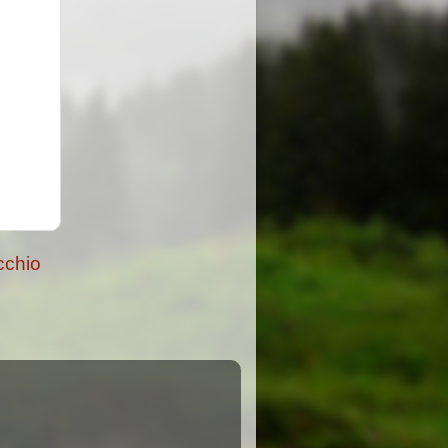
cchio