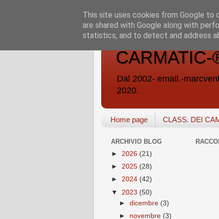
This site uses cookies from Google to de
are shared with Google along with perfo
statistics, and to detect and address a
CARMATIC-®-A
Dal 2002- email.-marc
2020.
Home page
CLASS. DEI CA
ARCHIVIO BLOG
RACCO
►
2026
(21)
►
2025
(28)
►
2024
(42)
▼
2023
(50)
►
dicembre
(3)
►
novembre
(3)