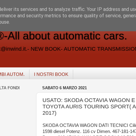
liver its services and to analyze traffic. Your IP address and u
rmance and security metrics to ensure quality of service, gene
buse.
ll about automatic cars.
vent@inwind.it.- NEW BOOK- AUTOMATIC TRANSMISSI
MBI AUTOM.
I NOSTRI BOOK
LTA FONDI
SABATO 6 MARZO 2021
USATO: SKODA OCTAVIA WAGON E
TOYOTA AURIS TOURING SPORT( 
2017)
SKODA OCTAVIA WAGON DATI TECNICI Cili
1598 diesel Potenz. 116 cv Dimen. 467-181-14