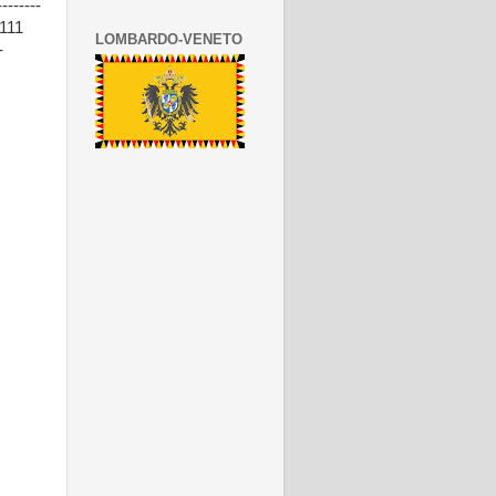
------
 111
LOMBARDO-VENETO
-