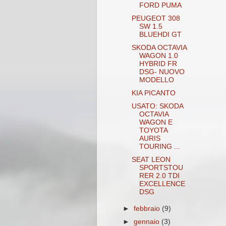
FORD PUMA
PEUGEOT 308
SW 1.5
BLUEHDI GT
SKODA OCTAVIA
WAGON 1.0
HYBRID FR
DSG- NUOVO
MODELLO
KIA PICANTO
USATO: SKODA
OCTAVIA
WAGON E
TOYOTA
AURIS
TOURING ...
SEAT LEON
SPORTSTOU
RER 2.0 TDI
EXCELLENCE
DSG
►
febbraio
(9)
►
gennaio
(3)