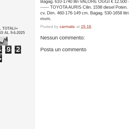
Bagag. 610-1740 litri VALORE OGGI € 12.500 --
------ TOYOTA AURIS Cilin. 1598 diesel Poten.
cv. Dim. 460-176-149 cm. Bagag. 530-1658 litri
mvm.
Posted by
carmatic
at
15:16
. TOTALI=
65 AL 9-6-2025
Nessun commento:
4
9
2
Posta un commento
5