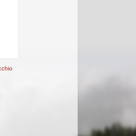
cchio