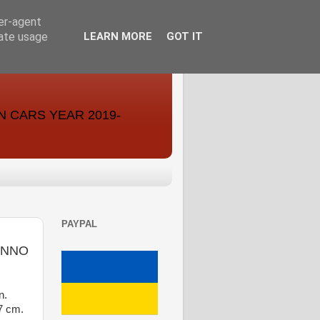
ser-agent
rate usage
LEARN MORE
GOT IT
ON CARS YEAR 2019-
PAYPAL
ANNO
n.
7 cm.