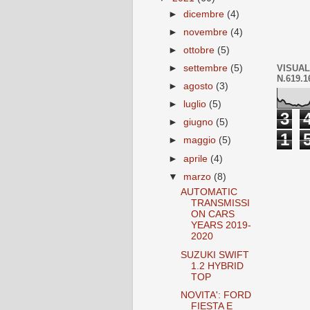
►
dicembre
(4)
►
novembre
(4)
►
ottobre
(5)
VISUAL
►
settembre
(5)
N.619.1
►
agosto
(3)
►
luglio
(5)
3
►
giugno
(5)
1
►
maggio
(5)
►
aprile
(4)
▼
marzo
(8)
AUTOMATIC
TRANSMISSI
ON CARS
YEARS 2019-
2020
SUZUKI SWIFT
1.2 HYBRID
TOP
NOVITA': FORD
FIESTA E