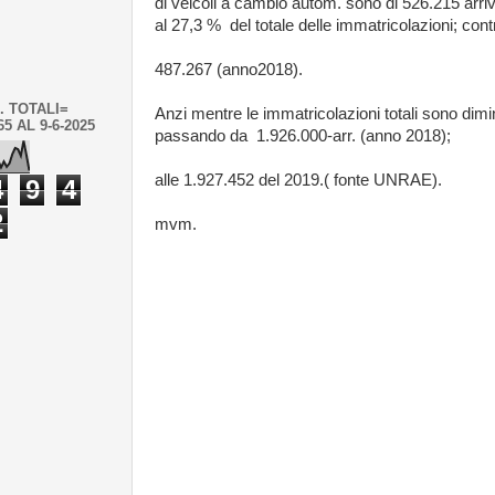
di veicoli a cambio autom. sono di 526.215 arr
al 27,3 % del totale delle immatricolazioni; cont
487.267 (anno2018).
. TOTALI=
Anzi mentre le immatricolazioni totali sono dimi
65 AL 9-6-2025
passando da 1.926.000-arr. (anno 2018);
alle 1.927.452 del 2019.( fonte UNRAE).
4
9
4
2
mvm.