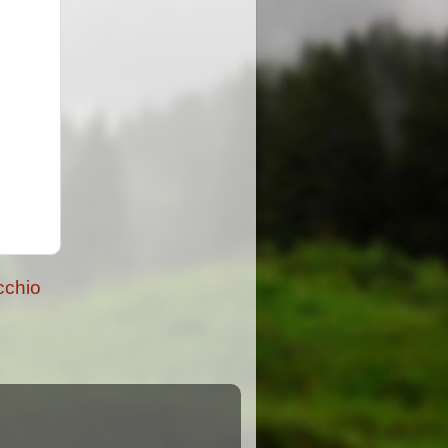
cchio