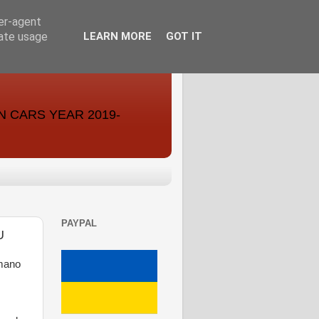
ser-agent
rate usage
LEARN MORE
GOT IT
ON CARS YEAR 2019-
PAYPAL
U
rmano