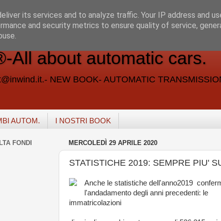
liver its services and to analyze traffic. Your IP address and u
rmance and security metrics to ensure quality of service, gene
buse.
ll about automatic cars.
vent@inwind.it.- NEW BOOK- AUTOMATIC TRANSMISSI
MBI AUTOM.
I NOSTRI BOOK
LTA FONDI
MERCOLEDÌ 29 APRILE 2020
STATISTICHE 2019: SEMPRE PIU' S
Anche le statistiche dell'anno2019 confe
l'andadamento degli anni precedenti: le
immatricolazioni