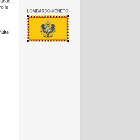
ivando
ro le
LOMBARDO-VENETO
nuite