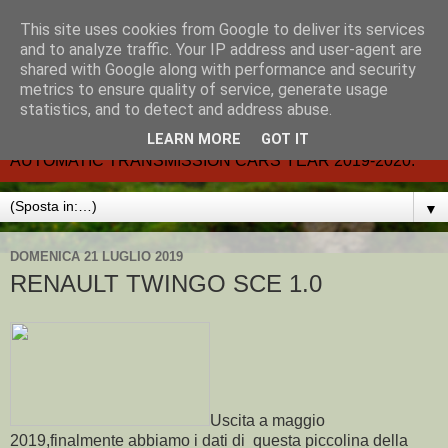
This site uses cookies from Google to deliver its services
CARMATIC-®-All about
and to analyze traffic. Your IP address and user-agent are
shared with Google along with performance and security
automatic cars.
metrics to ensure quality of service, generate usage
statistics, and to detect and address abuse.
Dal 2002- email.-marcvent@inwind.it.- NEW BOOK-
LEARN MORE
GOT IT
AUTOMATIC TRANSMISSION CARS YEAR 2019-2020.
▼
DOMENICA 21 LUGLIO 2019
RENAULT TWINGO SCE 1.0
Uscita a maggio
2019,finalmente abbiamo i dati di questa piccolina della