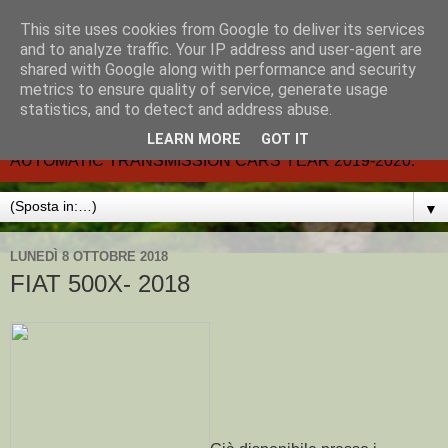
This site uses cookies from Google to deliver its services
CARMATIC-®-All about
and to analyze traffic. Your IP address and user-agent are
shared with Google along with performance and security
automatic cars.
metrics to ensure quality of service, generate usage
statistics, and to detect and address abuse.
Dal 2002- email.-marcvent@inwind.it.- NEW BOOK-
LEARN MORE
GOT IT
AUTOMATIC TRANSMISSION CARS YEAR 2019-2020.
▼
LUNEDÌ 8 OTTOBRE 2018
FIAT 500X- 2018