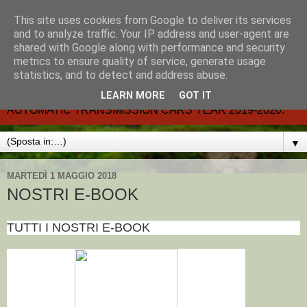
This site uses cookies from Google to deliver its services
CARMATIC-®-All about
and to analyze traffic. Your IP address and user-agent are
shared with Google along with performance and security
automatic cars.
metrics to ensure quality of service, generate usage
statistics, and to detect and address abuse.
Dal 2002- email.-marcvent@inwind.it.- NEW BOOK-
LEARN MORE
GOT IT
AUTOMATIC TRANSMISSION CARS YEAR 2019-2020.
▼
MARTEDÌ 1 MAGGIO 2018
NOSTRI E-BOOK
TUTTI I NOSTRI E-BOOK