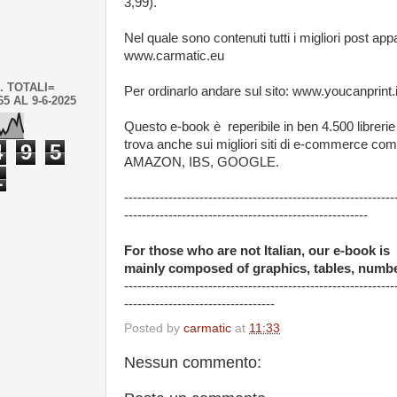
3,99).
Nel quale sono contenuti tutti i migliori post app
www.carmatic.eu
. TOTALI=
Per ordinarlo andare sul sito: www.youcanprint.i
65 AL 9-6-2025
Questo e-book è reperibile in ben 4.500 librerie 
trova anche sui migliori siti di e-commerce co
4
9
5
AMAZON, IBS, GOOGLE
.
1
-------------------------------------------------------------
-------------------------------------------------------
For those who are not Italian, our e-book is
mainly composed of graphics, tables, numbe
-------------------------------------------------------------
----------------------------------
Posted by
carmatic
at
11:33
Nessun commento: