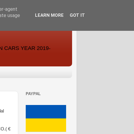
ser-agent
rate usage
LEARN MORE
GOT IT
ON CARS YEAR 2019-
PAYPAL
al
O.( €