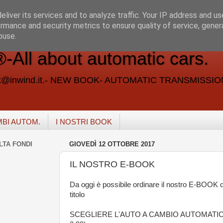
liver its services and to analyze traffic. Your IP address and u
rmance and security metrics to ensure quality of service, gene
buse.
ll about automatic cars.
vent@inwind.it.- NEW BOOK- AUTOMATIC TRANSMISSI
MBI AUTOM.
I NOSTRI BOOK
LTA FONDI
GIOVEDÌ 12 OTTOBRE 2017
IL NOSTRO E-BOOK
Da oggi è possibile ordinare il nostro E-BOOK d
titolo
SCEGLIERE L'AUTO A CAMBIO AUTOMATIC