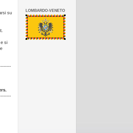
LOMBARDO-VENETO
arsi su
t.
e si
me
--------
rs.
--------