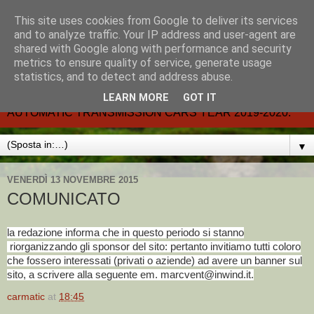
This site uses cookies from Google to deliver its services
CARMATIC-®-All about
and to analyze traffic. Your IP address and user-agent are
shared with Google along with performance and security
automatic cars.
metrics to ensure quality of service, generate usage
statistics, and to detect and address abuse.
Dal 2002- email.-marcvent@inwind.it.- NEW BOOK-
LEARN MORE
GOT IT
AUTOMATIC TRANSMISSION CARS YEAR 2019-2020.
▼
VENERDÌ 13 NOVEMBRE 2015
COMUNICATO
la redazione informa che in questo periodo si stanno
riorganizzando gli sponsor del sito: pertanto invitiamo tutti coloro
che fossero interessati (privati o aziende) ad avere un banner sul
sito, a scrivere alla seguente em. marcvent@inwind.it.
carmatic
at
18:45