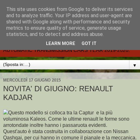
This site uses cookies from Google to deliver its services
CARMATIC-®-All about
and to analyze traffic. Your IP address and user-agent are
shared with Google along with performance and security
automatic cars.
metrics to ensure quality of service, generate usage
statistics, and to detect and address abuse.
Dal 2002- email.-marcvent@inwind.it.- NEW BOOK-
LEARN MORE
GOT IT
AUTOMATIC TRANSMISSION CARS YEAR 2019-2020.
▼
MERCOLEDÌ 17 GIUGNO 2015
NOVITA' DI GIUGNO: RENAULT
KADJAR
Questo modello si colloca tra la Captur e la più
voluminosa Kaleos. Come le ultime renault le forme sono
arrotondate inoltre hanno i passaruota evidenti.
Quest'auto è stata costruita in collaborazione con Nissan
Qashqai, per cui hanno in comune il pianale e la meccanica.