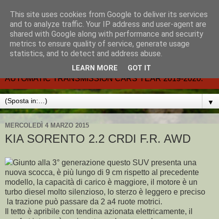
This site uses cookies from Google to deliver its services
CARMATIC-®-All about
and to analyze traffic. Your IP address and user-agent are
shared with Google along with performance and security
automatic cars.
metrics to ensure quality of service, generate usage
statistics, and to detect and address abuse.
Dal 2002- email.-marcvent@inwind.it.- NEW BOOK-
LEARN MORE
GOT IT
AUTOMATIC TRANSMISSION CARS YEAR 2019-2020.
▼
MERCOLEDÌ 4 MARZO 2015
KIA SORENTO 2.2 CRDI F.R. AWD
Giunto alla 3° generazione questo SUV presenta una
nuova scocca, è più lungo di 9 cm rispetto al precedente
modello, la capacità di carico è maggiore, il motore è un
turbo diesel molto silenzioso, lo sterzo è leggero e preciso
la trazione può passare da 2 a4 ruote motrici.
Il tetto è apribile con tendina azionata elettricamente, il