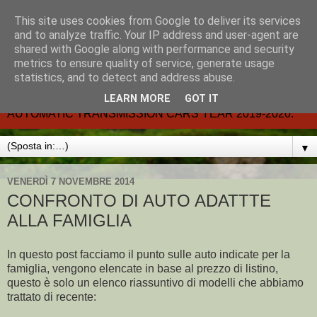
This site uses cookies from Google to deliver its services
CARMATIC-®-All about
and to analyze traffic. Your IP address and user-agent are
shared with Google along with performance and security
automatic cars.
metrics to ensure quality of service, generate usage
statistics, and to detect and address abuse.
Dal 2002- email.-marcvent@inwind.it.- NEW BOOK-
LEARN MORE
GOT IT
AUTOMATIC TRANSMISSION CARS YEAR 2019-2020.
▼
VENERDÌ 7 NOVEMBRE 2014
CONFRONTO DI AUTO ADATTTE
ALLA FAMIGLIA
In questo post facciamo il punto sulle auto indicate per la
famiglia, vengono elencate in base al prezzo di listino,
questo è solo un elenco riassuntivo di modelli che abbiamo
trattato di recente: