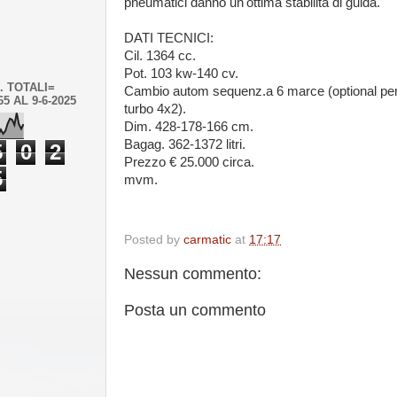
pneumatici danno un'ottima stabilità di guida.
DATI TECNICI:
Cil. 1364 cc.
Pot. 103 kw-140 cv.
. TOTALI=
Cambio autom sequenz.a 6 marce (optional per
65 AL 9-6-2025
turbo 4x2).
Dim. 428-178-166 cm.
Bagag. 362-1372 litri.
5
0
2
Prezzo € 25.000 circa.
5
mvm.
Posted by
carmatic
at
17:17
Nessun commento:
Posta un commento