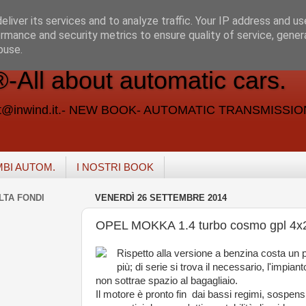
liver its services and to analyze traffic. Your IP address and u
rmance and security metrics to ensure quality of service, gene
buse.
ll about automatic cars.
vent@inwind.it.- NEW BOOK- AUTOMATIC TRANSMISSI
MBI AUTOM.
I NOSTRI BOOK
LTA FONDI
VENERDÌ 26 SETTEMBRE 2014
OPEL MOKKA 1.4 turbo cosmo gpl 4x
Rispetto alla versione a benzina costa un p
più; di serie si trova il necessario, l'impiant
non sottrae spazio al bagagliaio.
Il motore è pronto fin dai bassi regimi, sospens