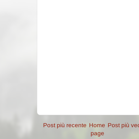
Post più recente
Home
Post più ve
page