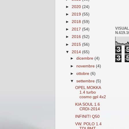
►
2020
(24)
►
2019
(55)
►
2018
(59)
VISUAL
►
2017
(54)
N.619.1
►
2016
(52)
►
2015
(56)
3
▼
2014
(65)
3
►
dicembre
(4)
►
novembre
(4)
►
ottobre
(6)
▼
settembre
(5)
OPEL MOKKA
1.4 turbo
cosmo gpl 4x2
KIA SOUL 1.6
CRDI-2014
INFINITI Q50
VW. POLO 1.4
TDI BMT