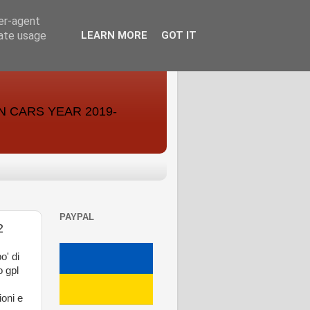
ser-agent
rate usage
LEARN MORE
GOT IT
ON CARS YEAR 2019-
PAYPAL
2
o' di
o gpl
ioni e