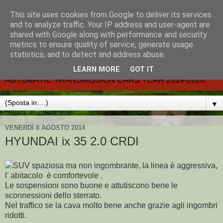
This site uses cookies from Google to deliver its services
CARMATIC-®-All about
and to analyze traffic. Your IP address and user-agent are
shared with Google along with performance and security
automatic cars.
metrics to ensure quality of service, generate usage
statistics, and to detect and address abuse.
Dal 2002- email.-marcvent@inwind.it.- NEW BOOK-
LEARN MORE
GOT IT
AUTOMATIC TRANSMISSION CARS YEAR 2019-2020.
▼
VENERDÌ 8 AGOSTO 2014
HYUNDAI ix 35 2.0 CRDI
SUV spaziosa ma non ingombrante, la linea è aggressiva,
l' abitacolo è comfortevole .
Le sospensioni sono buone e attutiscono bene le
sconnessioni dello sterrato.
Nel traffico se la cava molto bene anche grazie agli ingombri
ridotti.