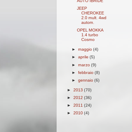
AUTO IBRIDE
JEEP
CHEROKEE
2.0 mult. 4wd
autom.
OPEL MOKKA
1.4 turbo
Cosmo
►
maggio
(4)
►
aprile
(5)
►
marzo
(9)
►
febbraio
(8)
►
gennaio
(6)
►
2013
(70)
►
2012
(36)
►
2011
(24)
►
2010
(4)