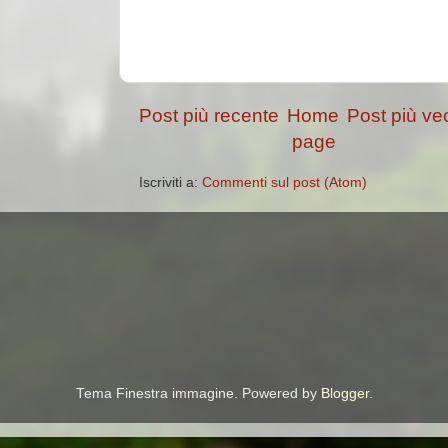
Post più recente
Home
Post più ve
page
Iscriviti a:
Commenti sul post (Atom)
Tema Finestra immagine. Powered by
Blogger
.