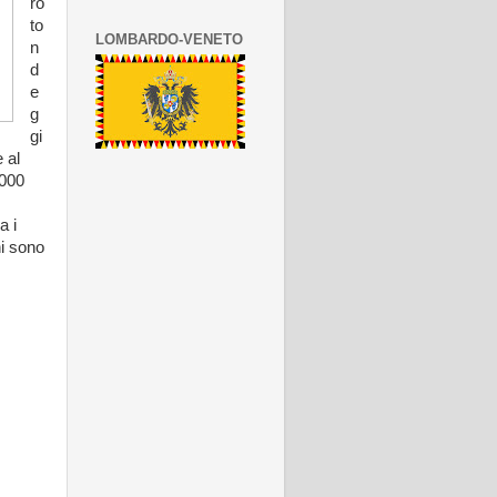
ro
to
LOMBARDO-VENETO
n
d
e
g
gi
 al
2000
a i
hi sono