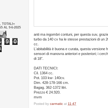
. TOTALI=
65 AL 9-6-2025
anti ma ingombri contuni, per questa suv, grazie
turbo da 140 cv ha le stesse prestazioni di un 
4
9
0
cc.
0
L'abitabilità è buona e curata, questa versione h
sensori di manovra anteriori e posteriori; i cerc
di 18".
DATI TECNICI:
Cil. 1364 cc.
Pot. 103 kw- 140cv.
Dim. 428-178-166 cm.
Bagag. 362-1372 litri.
Prezzo € 24.920.
mvm
Posted by
carmatic
at
11:47