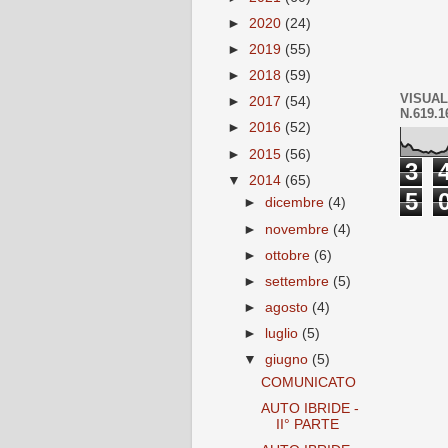
►
2020
(24)
►
2019
(55)
►
2018
(59)
VISUAL
►
2017
(54)
N.619.1
►
2016
(52)
►
2015
(56)
3
▼
2014
(65)
5
►
dicembre
(4)
►
novembre
(4)
►
ottobre
(6)
►
settembre
(5)
►
agosto
(4)
►
luglio
(5)
▼
giugno
(5)
COMUNICATO
AUTO IBRIDE -
II° PARTE