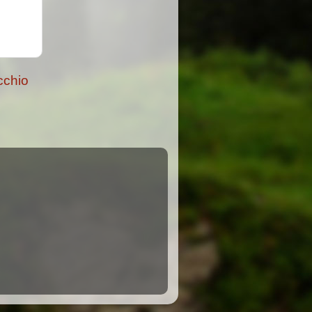
cchio