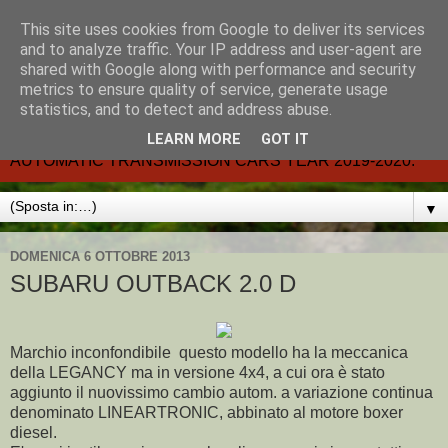
This site uses cookies from Google to deliver its services
CARMATIC-®-All about
and to analyze traffic. Your IP address and user-agent are
shared with Google along with performance and security
automatic cars.
metrics to ensure quality of service, generate usage
statistics, and to detect and address abuse.
Dal 2002- email.-marcvent@inwind.it.- NEW BOOK-
LEARN MORE
GOT IT
AUTOMATIC TRANSMISSION CARS YEAR 2019-2020.
▼
DOMENICA 6 OTTOBRE 2013
SUBARU OUTBACK 2.0 D
Marchio inconfondibile questo modello ha la meccanica
della LEGANCY ma in versione 4x4, a cui ora è stato
aggiunto il nuovissimo cambio autom. a variazione continua
denominato LINEARTRONIC, abbinato al motore boxer
diesel.