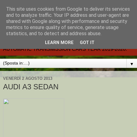
This site uses cookies from Google to deliver its services
CARMATIC-®-All about
and to analyze traffic. Your IP address and user-agent are
shared with Google along with performance and security
automatic cars.
metrics to ensure quality of service, generate usage
statistics, and to detect and address abuse.
Dal 2002- email.-marcvent@inwind.it.- NEW BOOK-
LEARN MORE
GOT IT
AUTOMATIC TRANSMISSION CARS YEAR 2019-2020.
▼
VENERDÌ 2 AGOSTO 2013
AUDI A3 SEDAN