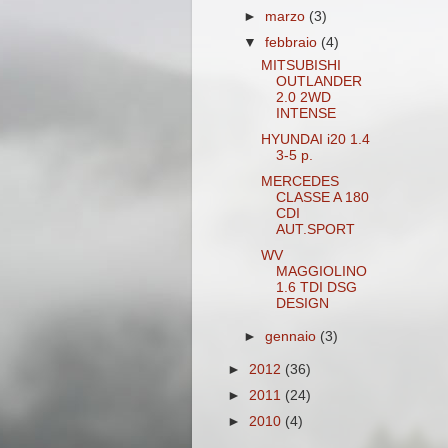
►
marzo
(3)
▼
febbraio
(4)
MITSUBISHI
OUTLANDER
2.0 2WD
INTENSE
HYUNDAI i20 1.4
3-5 p.
MERCEDES
CLASSE A 180
CDI
AUT.SPORT
WV
MAGGIOLINO
1.6 TDI DSG
DESIGN
►
gennaio
(3)
►
2012
(36)
►
2011
(24)
►
2010
(4)