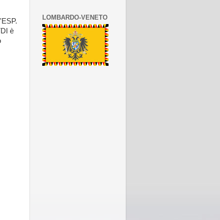
LOMBARDO-VENETO
l'ESP.
TDI è
o