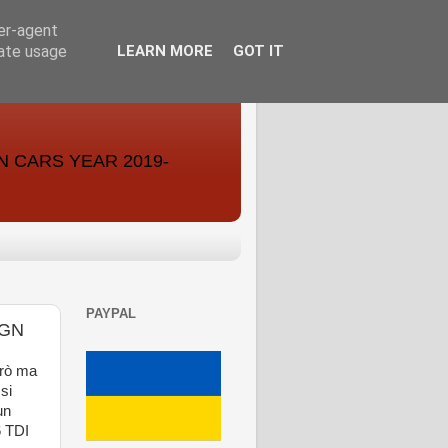
ser-agent
rate usage
LEARN MORE
GOT IT
ON CARS YEAR 2019-
PAYPAL
IGN
trò ma
 si
un
6 TDI