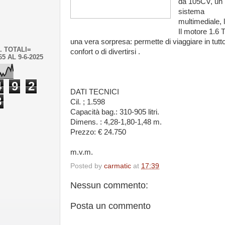
da 105CV, un
sistema
multimediale, 
Il motore 1.6 
una vera sorpresa: permette di viaggiare in tutt
. TOTALI=
confort o di divertirsi .
65 AL 9-6-2025
4
9
2
DATI TECNICI
3
Cil. ; 1.598
Capacità bag.: 310-905 litri.
Dimens. : 4,28-1,80-1,48 m.
Prezzo: € 24.750
m.v.m.
Posted by
carmatic
at
17:39
Nessun commento:
Posta un commento