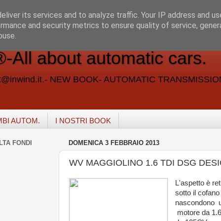
liver its services and to analyze traffic. Your IP address and u
rmance and security metrics to ensure quality of service, gene
buse.
ll about automatic cars.
vent@inwind.it.- NEW BOOK- AUTOMATIC TRANSMISSI
MBI AUTOM.
I NOSTRI BOOK
LTA FONDI
DOMENICA 3 FEBBRAIO 2013
WV MAGGIOLINO 1.6 TDI DSG DES
L'aspetto è re
sotto il cofano
nascondono 
motore da 1.