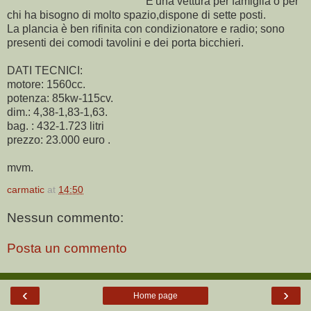
E'una vettura per famiglia o per
chi ha bisogno di molto spazio,dispone di sette posti.
La plancia è ben rifinita con condizionatore e radio; sono
presenti dei comodi tavolini e dei porta bicchieri.
DATI TECNICI:
motore: 1560cc.
potenza: 85kw-115cv.
dim.: 4,38-1,83-1,63.
bag. : 432-1.723 litri
prezzo: 23.000 euro .
mvm.
carmatic
at
14:50
Nessun commento:
Posta un commento
‹
›
Home page