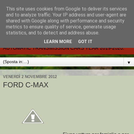
This site uses cookies from Google to deliver its services
CARMATIC-®-All about
and to analyze traffic. Your IP address and user-agent are
shared with Google along with performance and security
automatic cars.
metrics to ensure quality of service, generate usage
statistics, and to detect and address abuse.
Dal 2002- email.-marcvent@inwind.it.- NEW BOOK-
LEARN MORE
GOT IT
AUTOMATIC TRANSMISSION CARS YEAR 2019-2020.
▼
VENERDÌ 2 NOVEMBRE 2012
FORD C-MAX