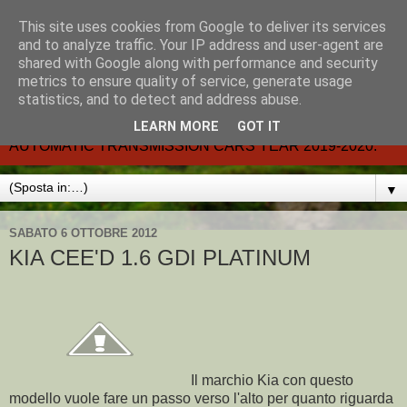
This site uses cookies from Google to deliver its services
CARMATIC-®-All about
and to analyze traffic. Your IP address and user-agent are
shared with Google along with performance and security
automatic cars.
metrics to ensure quality of service, generate usage
statistics, and to detect and address abuse.
Dal 2002- email.-marcvent@inwind.it.- NEW BOOK-
LEARN MORE
GOT IT
AUTOMATIC TRANSMISSION CARS YEAR 2019-2020.
▼
SABATO 6 OTTOBRE 2012
KIA CEE'D 1.6 GDI PLATINUM
Il marchio Kia con questo
modello vuole fare un passo verso l'alto per quanto riguarda